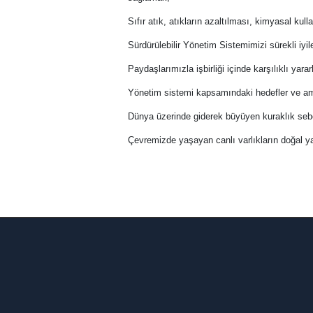
Sıfır atık, atıkların azaltılması, kimyasal kul
Sürdürülebilir Yönetim Sistemimizi sürekli iy
Paydaşlarımızla işbirliği içinde karşılıklı yar
Yönetim sistemi kapsamındaki hedefler ve ama
Dünya üzerinde giderek büyüyen kuraklık sebeb
Çevremizde yaşayan canlı varlıkların doğal 
Tüm çevre kanunları, tüzükleri ve düzenlem
istihdam sağlamak
İşletme Üst yönetimimiz tüm bilgi ve