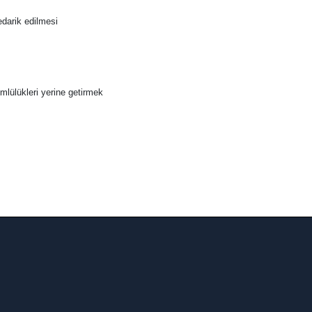
edarik edilmesi
lülükleri yerine getirmek
onomik büyüme, çevre koruma, toplumsal katılım ve