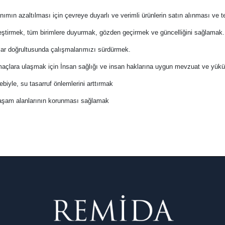
lanımın azaltılması için çevreye duyarlı ve verimli ürünlerin satın alınması ve t
ileştirmek, tüm birimlere duyurmak, gözden geçirmek ve güncelliğini sağlamak.
arlar doğrultusunda çalışmalarımızı sürdürmek.
çlara ulaşmak için İnsan sağlığı ve insan haklarına uygun mevzuat ve yüküm
iyle, su tasarruf önlemlerini arttırmak
yaşam alanlarının korunması sağlamak
elerine uyarak, hizmet verdiğimiz toplumlara, yüksek kalitede hizmet, ek
 kaynakları sağlamayı taahhüt eder.