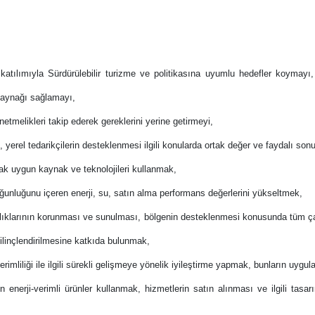
katılımıyla Sürdürülebilir turizme ve politikasına uyumlu hedefler koymayı
kaynağı sağlamayı,
netmelikleri takip ederek gereklerini yerine getirmeyi,
 yerel tedarikçilerin desteklenmesi ilgili konularda ortak değer ve faydalı son
cak uygun kaynak ve teknolojileri kullanmak,
yoğunluğunu içeren enerji, su, satın alma performans değerlerini yükseltmek,
rlıklarının korunması ve sunulması, bölgenin desteklenmesi konusunda tüm çalış
bilinçlendirilmesine katkıda bulunmak,
erimliliği ile ilgili sürekli gelişmeye yönelik iyileştirme yapmak, bunların uyg
çin enerji-verimli ürünler kullanmak, hizmetlerin satın alınması ve ilgili tas